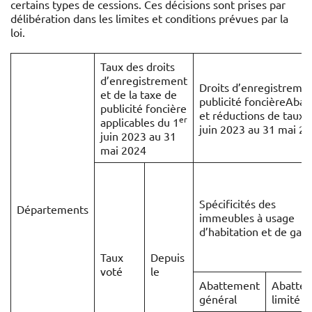
certains types de cessions. Ces décisions sont prises par
délibération dans les limites et conditions prévues par la
loi.
Taux des droits
d’enregistrement
Droits d’enregistremen
et de la taxe de
publicité foncièreAba
publicité foncière
et réductions de taux 
er
applicables du 1
juin 2023 au 31 mai 2
juin 2023 au 31
mai 2024
Spécificités des
Départements
immeubles à usage
d’habitation et de gar
Taux
Depuis
voté
le
Abattement
Abatte
général
limité