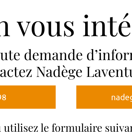
n vous inté
oute demande d’infor
actez Nadège Lavent
98
nadeg
 utilisez le formulaire suivan