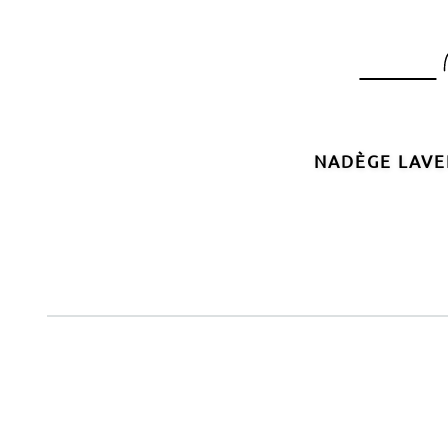
Passer
au
contenu
principal
NADÈGE LAVE