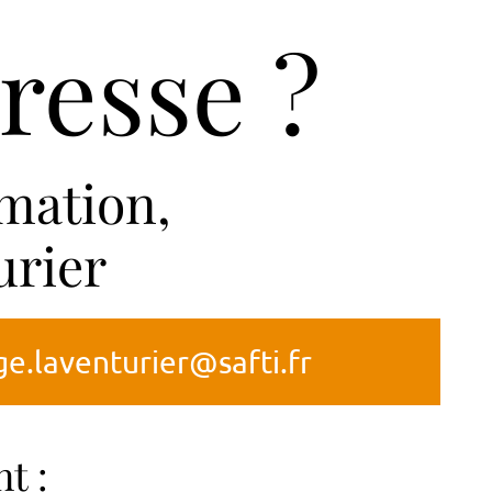
resse ?
mation,
urier
e.laventurier@safti.fr
t :